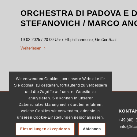
ORCHESTRA DI PADOVA E D
STEFANOVICH / MARCO AN
19.02.2025 / 20:00 Uhr / Elbphilharmonie, Großer Saal
Weiterlesen
Wir verwenden Cookies, um unsere Webseite für
Sie optimal zu gestalten, fortlaufend zu verbessern
und die Zugriffe auf unsere Website zu
analysieren. Sie können in unserer
Datenschutzerklärung mehr darüber erfahren,
RECHTLICHES
KONTA
welche Cookies wir verwenden, oder sie in
unseren Cookie-Einstellungen personalisieren.
+49 (40) 
Impressum
info@klas
Einstellungen akzeptieren
Ablehnen
AGB