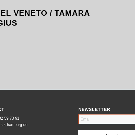
EL VENETO / TAMARA
GIUS
KT
NEWSLETTER
32 59 73 91
sik-hamburg.de