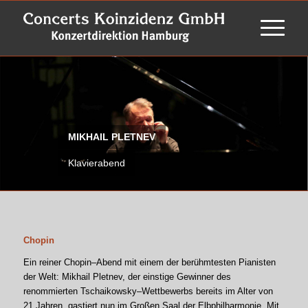
MIKHAIL PLETNEV
Klavierabend
Chopin
Ein reiner Chopin–Abend mit einem der berühmtesten Pianisten
der Welt: Mikhail Pletnev, der einstige Gewinner des
renommierten Tschaikowsky–Wettbewerbs bereits im Alter von
21 Jahren, gastiert nun im Großen Saal der Elbphilharmonie. Mit