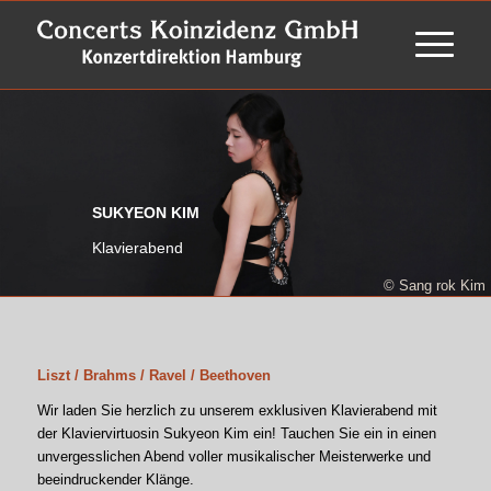
SUKYEON KIM
Klavierabend
© Sang rok Kim
Liszt / Brahms / Ravel / Beethoven
Wir laden Sie herzlich zu unserem exklusiven Klavierabend mit
der Klaviervirtuosin Sukyeon Kim ein! Tauchen Sie ein in einen
unvergesslichen Abend voller musikalischer Meisterwerke und
beeindruckender Klänge.