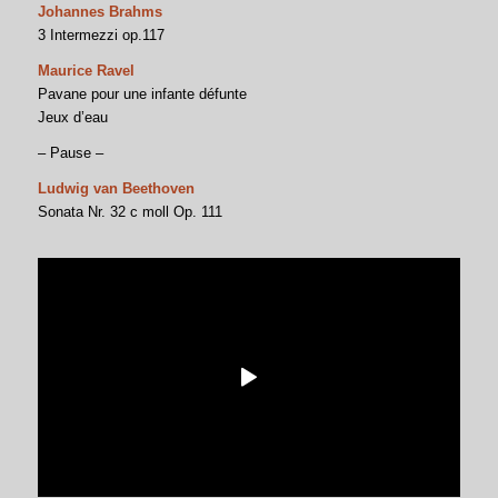
Johannes Brahms
3 Intermezzi op.117
Maurice Ravel
Pavane pour une infante défunte
Jeux d’eau
– Pause –
Ludwig van Beethoven
Sonata Nr. 32 c moll Op. 111