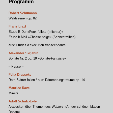
Programm
Robert Schumann
Waldszenen op. 82
Franz Liszt
Étude B-Dur »Feux follets (Irrlichter)«
Étude b-Moll »Chasse neige« (Schneetreiben)
aus: Études d’exécution transcendante
Alexander Skrjabin
Sonate Nr. 2 op. 19 »Sonate-Fantaisie«
– Pause –
Felix Draeseke
Rote Blätter fallen / aus: Dämmerungsträume op. 14
Maurice Ravel
Miroirs
Adolf Schulz-Evler
Arabesken über Themen des Walzers »An der schönen blauen
Donau«