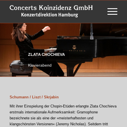
ZLATA CHOCHIEVA
Klavierabend
Schumann / Liszt / Skrjabin
Mit ihrer Einspielung der Chopin-Etüden erlangte Zlata Chochieva
erstmals internationale Aufmerksamkeit: Gramophone
bezeichnete sie als eine der »meisterhaftesten und
klangschönsten Versionen« (Jeremy Nicholas). Seitdem tritt