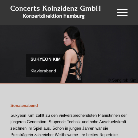
SUKYEON KIM
Klavierabend
© Sang rok Kim
Sonatenabend
Sukyeon Kim zählt zu den vielversprechendsten Pianistinnen der
jüngeren Generation: Stupende Technik und hohe Ausdruckskraft
zeichnen ihr Spiel aus. Schon in jungen Jahren war sie
Preisträgerin zahlreicher Wettbewerbe. Ihr breites Repertoire